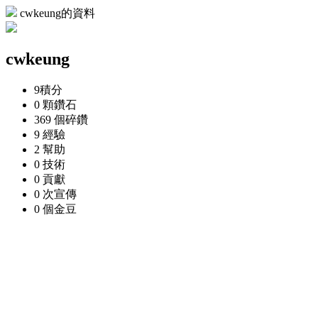
cwkeung的資料
cwkeung
9
積分
0 顆
鑽石
369 個
碎鑽
9
經驗
2
幫助
0
技術
0
貢獻
0 次
宣傳
0 個
金豆