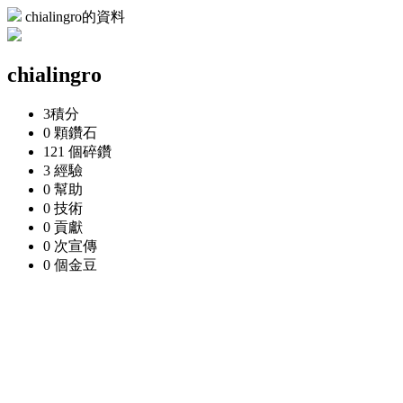
chialingro的資料
chialingro
3
積分
0 顆
鑽石
121 個
碎鑽
3
經驗
0
幫助
0
技術
0
貢獻
0 次
宣傳
0 個
金豆