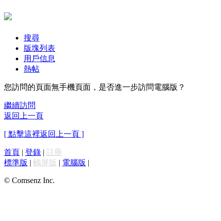
搜尋
版塊列表
用戶信息
熱帖
您訪問的頁面無手機頁面，是否進一步訪問電腦版？
繼續訪問
返回上一頁
[ 點擊這裡返回上一頁 ]
首頁
|
登錄
|
註冊
標準版
|
觸屏版
|
電腦版
|
© Comsenz Inc.