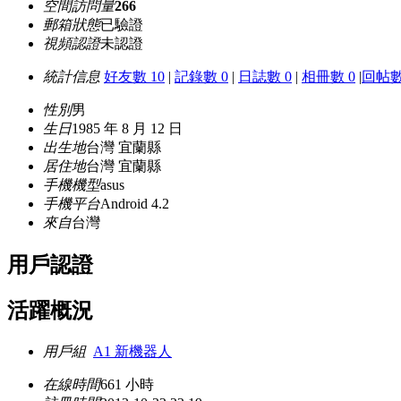
空間訪問量
266
郵箱狀態
已驗證
視頻認證
未認證
統計信息
好友數 10
|
記錄數 0
|
日誌數 0
|
相冊數 0
|
回帖數
性別
男
生日
1985 年 8 月 12 日
出生地
台灣 宜蘭縣
居住地
台灣 宜蘭縣
手機機型
asus
手機平台
Android 4.2
來自
台灣
用戶認證
活躍概況
用戶組
A1 新機器人
在線時間
661 小時