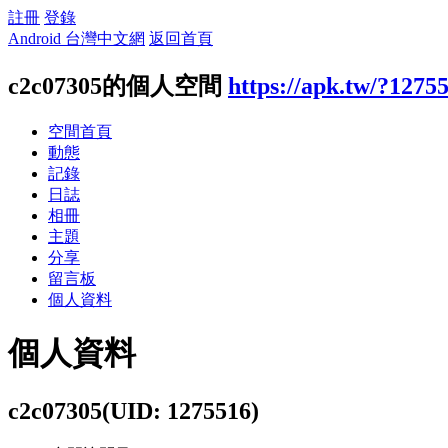
註冊
登錄
Android 台灣中文網
返回首頁
c2c07305的個人空間
https://apk.tw/?1275
空間首頁
動態
記錄
日誌
相冊
主題
分享
留言板
個人資料
個人資料
c2c07305
(UID: 1275516)