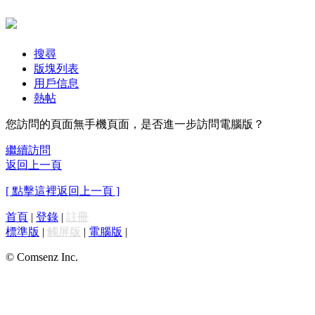
搜尋
版塊列表
用戶信息
熱帖
您訪問的頁面無手機頁面，是否進一步訪問電腦版？
繼續訪問
返回上一頁
[ 點擊這裡返回上一頁 ]
首頁
|
登錄
|
註冊
標準版
|
觸屏版
|
電腦版
|
© Comsenz Inc.