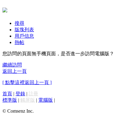
搜尋
版塊列表
用戶信息
熱帖
您訪問的頁面無手機頁面，是否進一步訪問電腦版？
繼續訪問
返回上一頁
[ 點擊這裡返回上一頁 ]
首頁
|
登錄
|
註冊
標準版
|
觸屏版
|
電腦版
|
© Comsenz Inc.