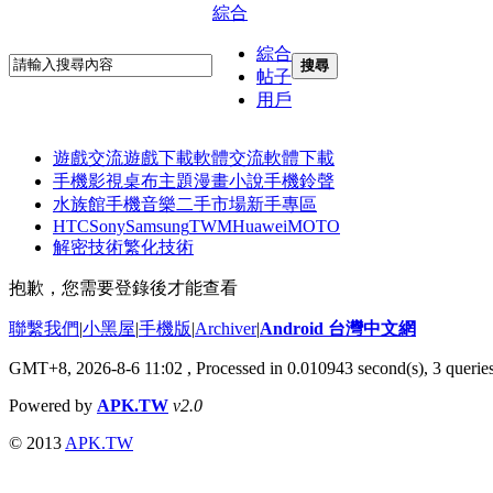
綜合
綜合
搜尋
帖子
用戶
遊戲交流
遊戲下載
軟體交流
軟體下載
手機影視
桌布主題
漫畫小說
手機鈴聲
水族館
手機音樂
二手市場
新手專區
HTC
Sony
Samsung
TWM
Huawei
MOTO
解密技術
繁化技術
抱歉，您需要登錄後才能查看
聯繫我們
|
小黑屋
|
手機版
|
Archiver
|
Android 台灣中文網
GMT+8, 2026-8-6 11:02
, Processed in 0.010943 second(s), 3 queri
Powered by
APK.TW
v2.0
© 2013
APK.TW