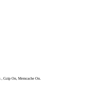
es , Gzip On, Memcache On.