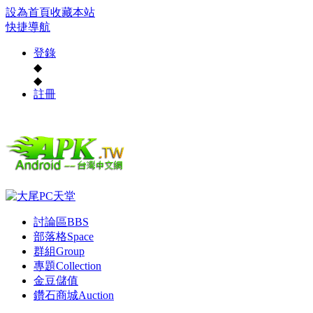
設為首頁
收藏本站
快捷導航
登錄
◆
◆
註冊
討論區
BBS
部落格
Space
群組
Group
專題
Collection
金豆儲值
鑽石商城
Auction