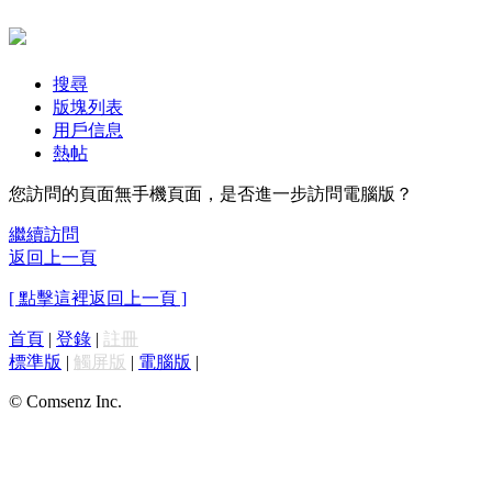
搜尋
版塊列表
用戶信息
熱帖
您訪問的頁面無手機頁面，是否進一步訪問電腦版？
繼續訪問
返回上一頁
[ 點擊這裡返回上一頁 ]
首頁
|
登錄
|
註冊
標準版
|
觸屏版
|
電腦版
|
© Comsenz Inc.