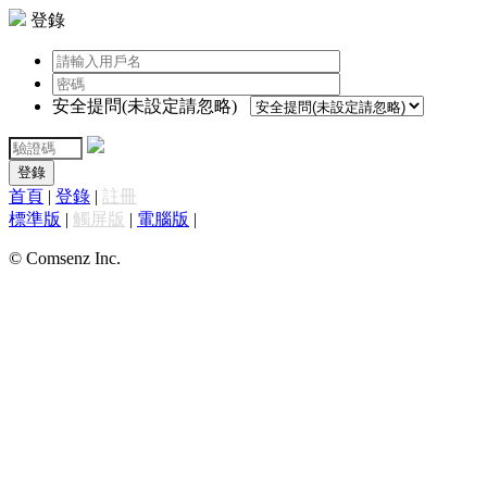
登錄
安全提問(未設定請忽略)
登錄
首頁
|
登錄
|
註冊
標準版
|
觸屏版
|
電腦版
|
© Comsenz Inc.