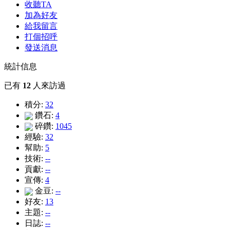
收聽TA
加為好友
給我留言
打個招呼
發送消息
統計信息
已有
12
人來訪過
積分:
32
鑽石:
4
碎鑽:
1045
經驗:
32
幫助:
5
技術:
--
貢獻:
--
宣傳:
4
金豆:
--
好友:
13
主題:
--
日誌:
--