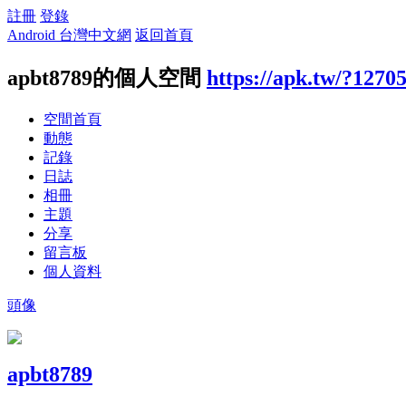
註冊
登錄
Android 台灣中文網
返回首頁
apbt8789的個人空間
https://apk.tw/?1270
空間首頁
動態
記錄
日誌
相冊
主題
分享
留言板
個人資料
頭像
apbt8789