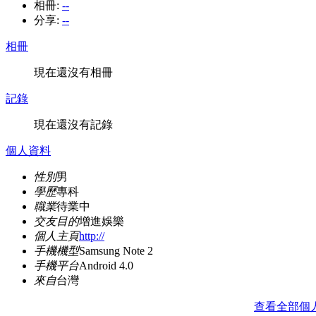
相冊:
--
分享:
--
相冊
現在還沒有相冊
記錄
現在還沒有記錄
個人資料
性別
男
學歷
專科
職業
待業中
交友目的
增進娛樂
個人主頁
http://
手機機型
Samsung Note 2
手機平台
Android 4.0
來自
台灣
查看全部個