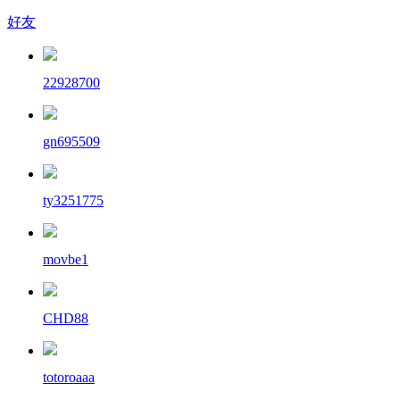
好友
22928700
gn695509
ty3251775
movbe1
CHD88
totoroaaa