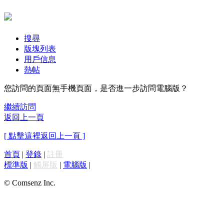
搜尋
版塊列表
用戶信息
熱帖
您訪問的頁面無手機頁面，是否進一步訪問電腦版？
繼續訪問
返回上一頁
[ 點擊這裡返回上一頁 ]
首頁
|
登錄
|
註冊
標準版
|
觸屏版
|
電腦版
|
© Comsenz Inc.