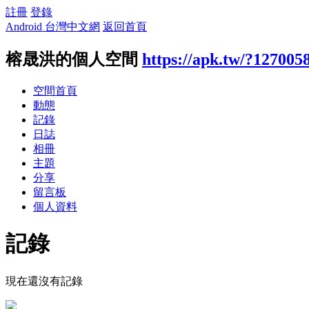
註冊
登錄
Android 台灣中文網
返回首頁
榕晟洪的個人空間
https://apk.tw/?127005
空間首頁
動態
記錄
日誌
相冊
主題
分享
留言板
個人資料
記錄
現在還沒有記錄