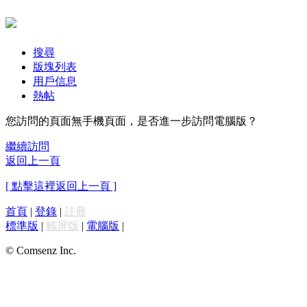
搜尋
版塊列表
用戶信息
熱帖
您訪問的頁面無手機頁面，是否進一步訪問電腦版？
繼續訪問
返回上一頁
[ 點擊這裡返回上一頁 ]
首頁
|
登錄
|
註冊
標準版
|
觸屏版
|
電腦版
|
© Comsenz Inc.