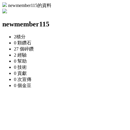
newmember115的資料
newmember115
2
積分
0 顆
鑽石
27 個
碎鑽
2
經驗
0
幫助
0
技術
0
貢獻
0 次
宣傳
0 個
金豆