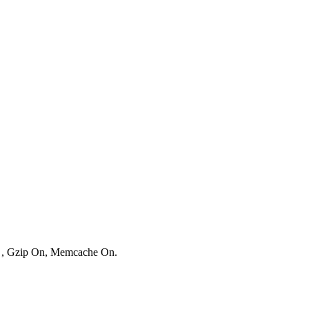
es , Gzip On, Memcache On.