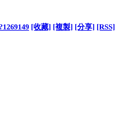
/?1269149
[收藏]
[複製]
[分享]
[RSS]