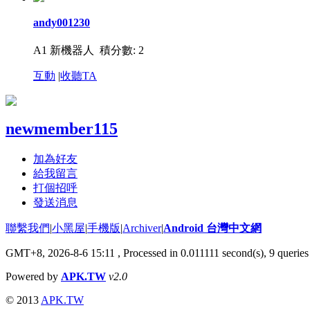
andy001230
A1 新機器人
積分數: 2
互動
|
收聽TA
newmember115
加為好友
給我留言
打個招呼
發送消息
聯繫我們
|
小黑屋
|
手機版
|
Archiver
|
Android 台灣中文網
GMT+8, 2026-8-6 15:11
, Processed in 0.011111 second(s), 9 queri
Powered by
APK.TW
v2.0
© 2013
APK.TW