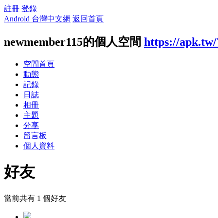
註冊
登錄
Android 台灣中文網
返回首頁
newmember115的個人空間
https://apk.tw
空間首頁
動態
記錄
日誌
相冊
主題
分享
留言板
個人資料
好友
當前共有
1
個好友