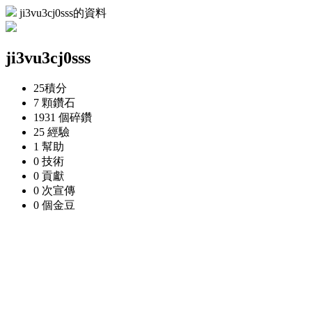
ji3vu3cj0sss的資料
ji3vu3cj0sss
25
積分
7 顆
鑽石
1931 個
碎鑽
25
經驗
1
幫助
0
技術
0
貢獻
0 次
宣傳
0 個
金豆