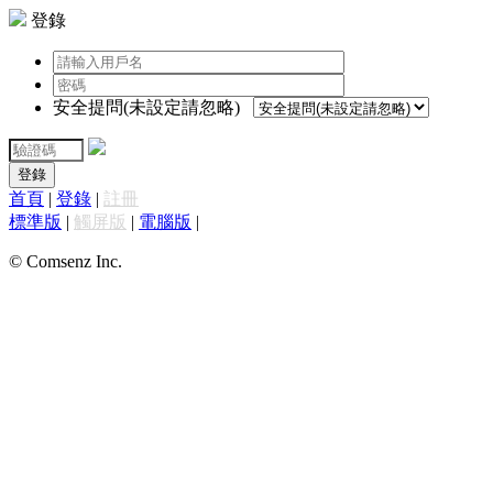
登錄
安全提問(未設定請忽略)
登錄
首頁
|
登錄
|
註冊
標準版
|
觸屏版
|
電腦版
|
© Comsenz Inc.