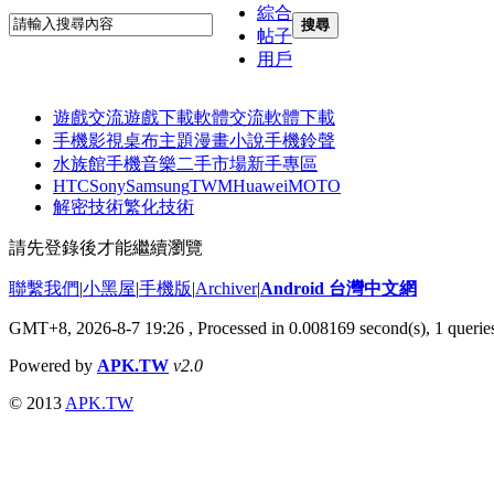
綜合
搜尋
帖子
用戶
遊戲交流
遊戲下載
軟體交流
軟體下載
手機影視
桌布主題
漫畫小說
手機鈴聲
水族館
手機音樂
二手市場
新手專區
HTC
Sony
Samsung
TWM
Huawei
MOTO
解密技術
繁化技術
請先登錄後才能繼續瀏覽
聯繫我們
|
小黑屋
|
手機版
|
Archiver
|
Android 台灣中文網
GMT+8, 2026-8-7 19:26
, Processed in 0.008169 second(s), 1 quer
Powered by
APK.TW
v2.0
© 2013
APK.TW