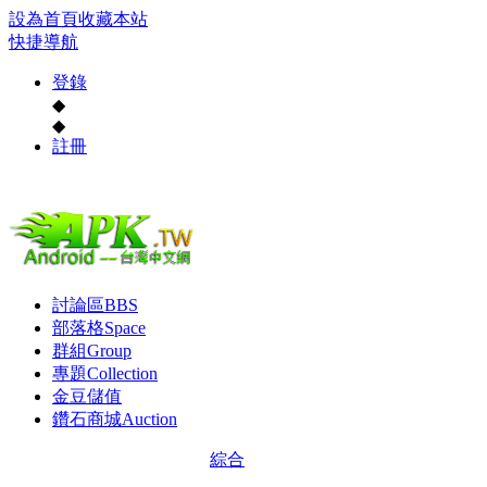
設為首頁
收藏本站
快捷導航
登錄
◆
◆
註冊
討論區
BBS
部落格
Space
群組
Group
專題
Collection
金豆儲值
鑽石商城
Auction
綜合