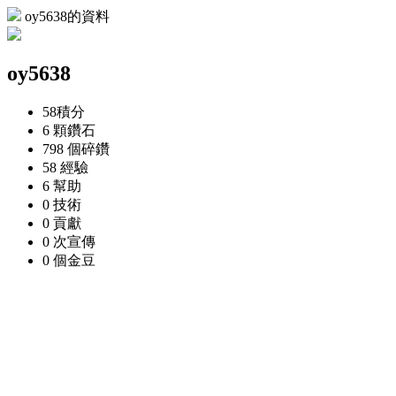
oy5638的資料
oy5638
58
積分
6 顆
鑽石
798 個
碎鑽
58
經驗
6
幫助
0
技術
0
貢獻
0 次
宣傳
0 個
金豆