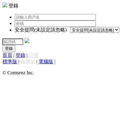
登錄
安全提問(未設定請忽略)
登錄
首頁
|
登錄
|
註冊
標準版
|
觸屏版
|
電腦版
|
© Comsenz Inc.