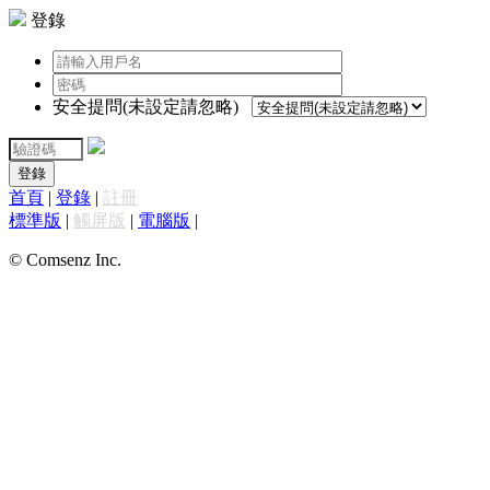
登錄
安全提問(未設定請忽略)
登錄
首頁
|
登錄
|
註冊
標準版
|
觸屏版
|
電腦版
|
© Comsenz Inc.