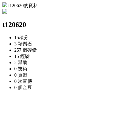
t120620的資料
t120620
15
積分
3 顆
鑽石
257 個
碎鑽
15
經驗
2
幫助
0
技術
0
貢獻
0 次
宣傳
0 個
金豆