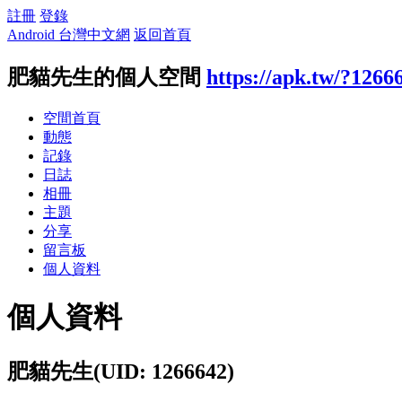
註冊
登錄
Android 台灣中文網
返回首頁
肥貓先生的個人空間
https://apk.tw/?1266
空間首頁
動態
記錄
日誌
相冊
主題
分享
留言板
個人資料
個人資料
肥貓先生
(UID: 1266642)