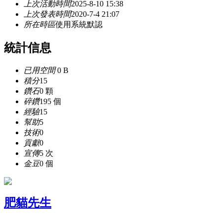
上次活動時間
2025-8-10 15:38
上次發表時間
2020-7-4 21:07
所在時區
使用系統默認
統計信息
已用空間
0 B
積分
15
鑽石
0 顆
碎鑽
195 個
經驗
15
幫助
5
技術
0
貢獻
0
宣傳
5 次
金豆
0 個
肥貓先生