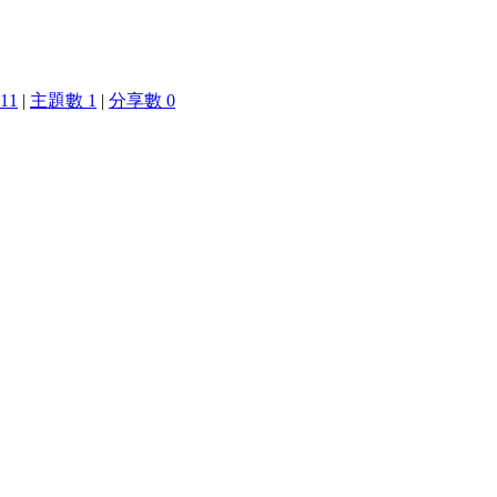
11
|
主題數 1
|
分享數 0