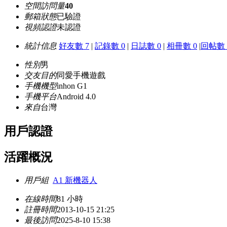
空間訪問量
40
郵箱狀態
已驗證
視頻認證
未認證
統計信息
好友數 7
|
記錄數 0
|
日誌數 0
|
相冊數 0
|
回帖數 
性別
男
交友目的
同愛手機遊戲
手機機型
inhon G1
手機平台
Android 4.0
來自
台灣
用戶認證
活躍概況
用戶組
A1 新機器人
在線時間
81 小時
註冊時間
2013-10-15 21:25
最後訪問
2025-8-10 15:38