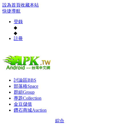
設為首頁
收藏本站
快捷導航
登錄
◆
◆
註冊
討論區
BBS
部落格
Space
群組
Group
專題
Collection
金豆儲值
鑽石商城
Auction
綜合