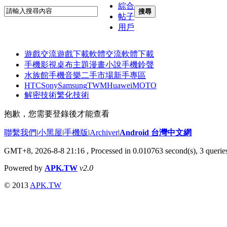
綜合
搜尋
帖子
用戶
遊戲交流
遊戲下載
軟體交流
軟體下載
手機影視
桌布主題
漫畫小說
手機鈴聲
水族館
手機音樂
二手市場
新手專區
HTC
Sony
Samsung
TWM
Huawei
MOTO
解密技術
繁化技術
抱歉，您需要登錄後才能查看
聯繫我們
|
小黑屋
|
手機版
|
Archiver
|
Android 台灣中文網
GMT+8, 2026-8-8 21:16
, Processed in 0.010763 second(s), 3 quer
Powered by
APK.TW
v2.0
© 2013
APK.TW