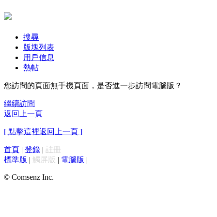
搜尋
版塊列表
用戶信息
熱帖
您訪問的頁面無手機頁面，是否進一步訪問電腦版？
繼續訪問
返回上一頁
[ 點擊這裡返回上一頁 ]
首頁
|
登錄
|
註冊
標準版
|
觸屏版
|
電腦版
|
© Comsenz Inc.