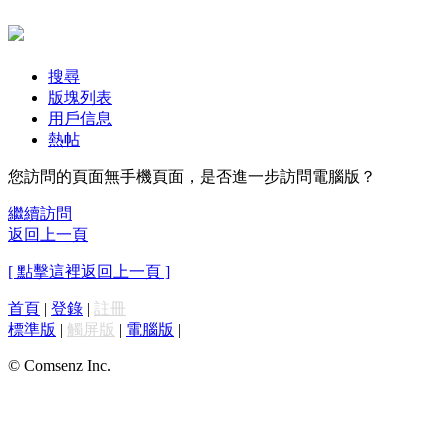
搜尋
版塊列表
用戶信息
熱帖
您訪問的頁面無手機頁面，是否進一步訪問電腦版？
繼續訪問
返回上一頁
[ 點擊這裡返回上一頁 ]
首頁
|
登錄
|
註冊
標準版
|
觸屏版
|
電腦版
|
© Comsenz Inc.