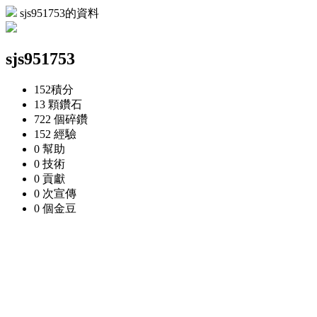
sjs951753的資料
sjs951753
152
積分
13 顆
鑽石
722 個
碎鑽
152
經驗
0
幫助
0
技術
0
貢獻
0 次
宣傳
0 個
金豆