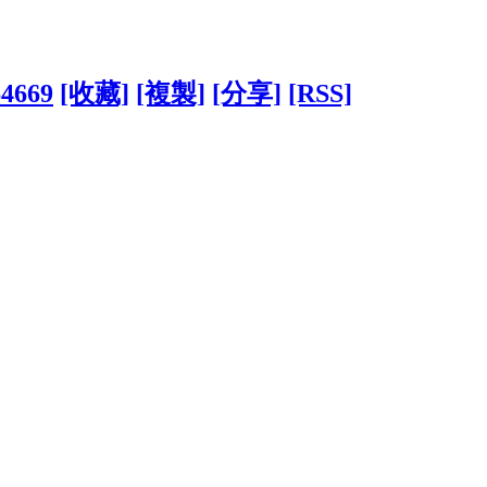
64669
[收藏]
[複製]
[分享]
[RSS]