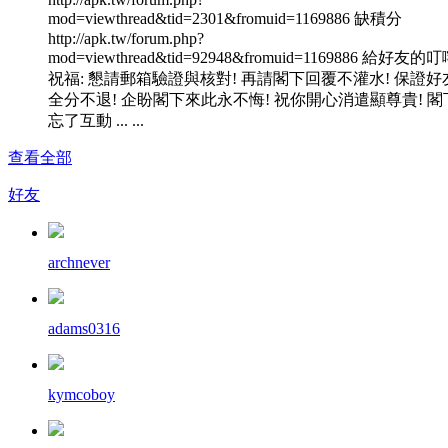
mod=viewthread&tid=2301&fromuid=1169886 缺積分
http://apk.tw/forum.php?
mod=viewthread&tid=92948&fromuid=1169886 給好友的
祝福: 懇請郵箱驗證與核對! 再請閣下回覆不灌水! 保證好
全分不退! 企盼閣下來此永不悔! 祝你開心消遣顯尊貴! 閣
忘了互動 ... ...
查看全部
好友
archnever
adams0316
kymcoboy