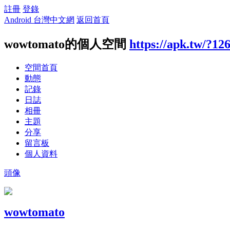
註冊
登錄
Android 台灣中文網
返回首頁
wowtomato的個人空間
https://apk.tw/?12
空間首頁
動態
記錄
日誌
相冊
主題
分享
留言板
個人資料
頭像
wowtomato