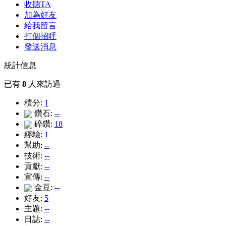
收聽TA
加為好友
給我留言
打個招呼
發送消息
統計信息
已有
8
人來訪過
積分:
1
鑽石:
--
碎鑽:
18
經驗:
1
幫助:
--
技術:
--
貢獻:
--
宣傳:
--
金豆:
--
好友:
5
主題:
--
日誌:
--