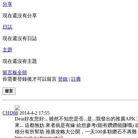
分享
現在還沒有分享
日誌
現在還沒有日誌
主題
現在還沒有主題
留言板
全部
你需要登錄後才可以留言
登錄
|
註冊
留言
CHD88
2014-4-2 17:55
Dear好友您好:.. 雖然不知您是否...是...我發出的推廣APK
來... 這都無妨.來者就是有緣 給您參考(能有鑽鑽能賺哦) 
積分有所幫助 推廣攻略大公開，一天100多顆鑽石不再難
http://apk.tw/forum.php?