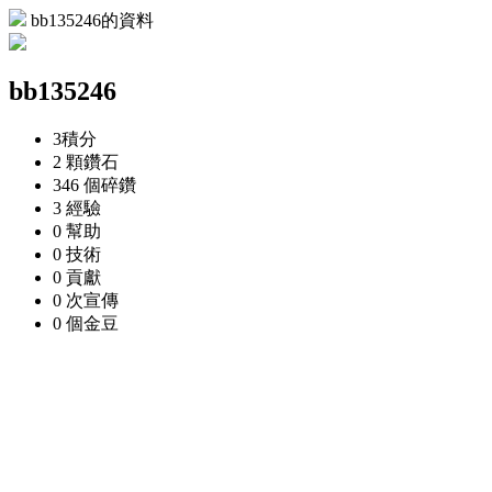
bb135246的資料
bb135246
3
積分
2 顆
鑽石
346 個
碎鑽
3
經驗
0
幫助
0
技術
0
貢獻
0 次
宣傳
0 個
金豆