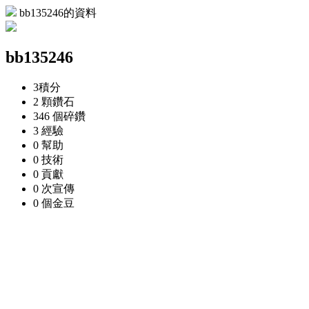
bb135246的資料
bb135246
3
積分
2 顆
鑽石
346 個
碎鑽
3
經驗
0
幫助
0
技術
0
貢獻
0 次
宣傳
0 個
金豆