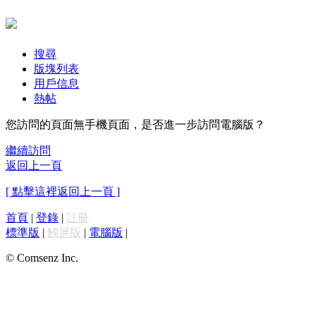
搜尋
版塊列表
用戶信息
熱帖
您訪問的頁面無手機頁面，是否進一步訪問電腦版？
繼續訪問
返回上一頁
[ 點擊這裡返回上一頁 ]
首頁
|
登錄
|
註冊
標準版
|
觸屏版
|
電腦版
|
© Comsenz Inc.