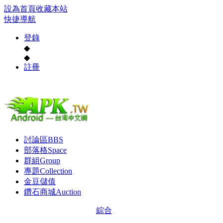
設為首頁
收藏本站
快捷導航
登錄
◆
◆
註冊
討論區
BBS
部落格
Space
群組
Group
專題
Collection
金豆儲值
鑽石商城
Auction
綜合