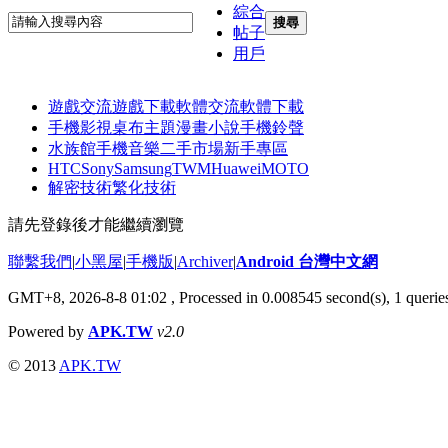
綜合
搜尋
帖子
用戶
遊戲交流
遊戲下載
軟體交流
軟體下載
手機影視
桌布主題
漫畫小說
手機鈴聲
水族館
手機音樂
二手市場
新手專區
HTC
Sony
Samsung
TWM
Huawei
MOTO
解密技術
繁化技術
請先登錄後才能繼續瀏覽
聯繫我們
|
小黑屋
|
手機版
|
Archiver
|
Android 台灣中文網
GMT+8, 2026-8-8 01:02
, Processed in 0.008545 second(s), 1 quer
Powered by
APK.TW
v2.0
© 2013
APK.TW