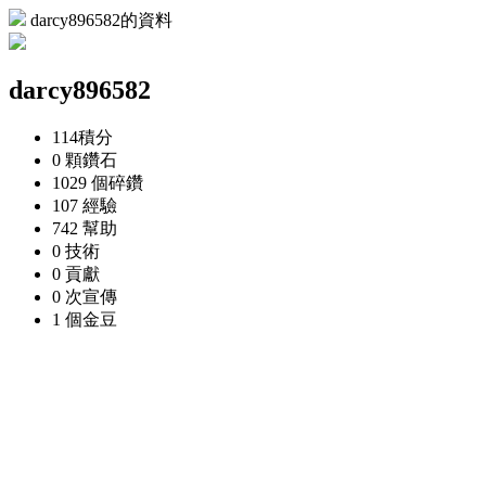
darcy896582的資料
darcy896582
114
積分
0 顆
鑽石
1029 個
碎鑽
107
經驗
742
幫助
0
技術
0
貢獻
0 次
宣傳
1 個
金豆