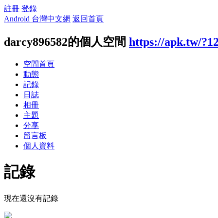
註冊
登錄
Android 台灣中文網
返回首頁
darcy896582的個人空間
https://apk.tw/?1
空間首頁
動態
記錄
日誌
相冊
主題
分享
留言板
個人資料
記錄
現在還沒有記錄