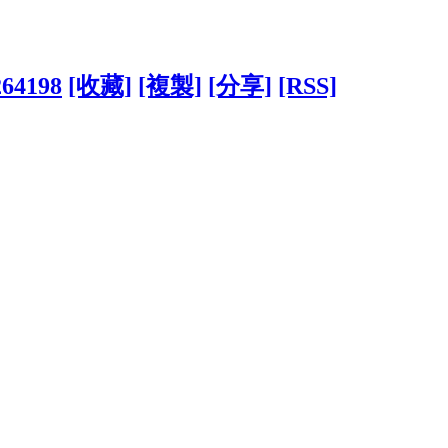
264198
[收藏]
[複製]
[分享]
[RSS]