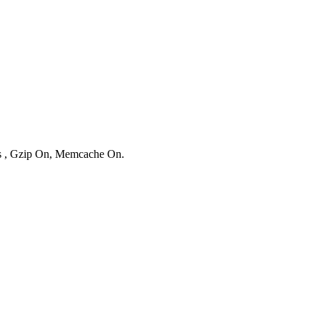
es , Gzip On, Memcache On.