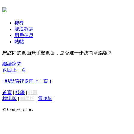
搜尋
版塊列表
用戶信息
熱帖
您訪問的頁面無手機頁面，是否進一步訪問電腦版？
繼續訪問
返回上一頁
[ 點擊這裡返回上一頁 ]
首頁
|
登錄
|
註冊
標準版
|
觸屏版
|
電腦版
|
© Comsenz Inc.