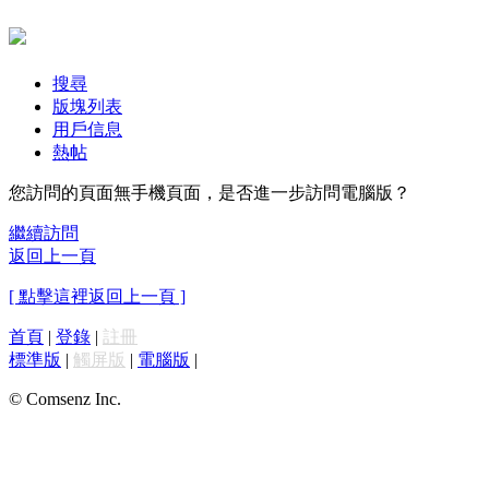
搜尋
版塊列表
用戶信息
熱帖
您訪問的頁面無手機頁面，是否進一步訪問電腦版？
繼續訪問
返回上一頁
[ 點擊這裡返回上一頁 ]
首頁
|
登錄
|
註冊
標準版
|
觸屏版
|
電腦版
|
© Comsenz Inc.