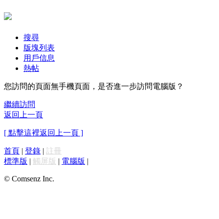
搜尋
版塊列表
用戶信息
熱帖
您訪問的頁面無手機頁面，是否進一步訪問電腦版？
繼續訪問
返回上一頁
[ 點擊這裡返回上一頁 ]
首頁
|
登錄
|
註冊
標準版
|
觸屏版
|
電腦版
|
© Comsenz Inc.