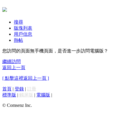
搜尋
版塊列表
用戶信息
熱帖
您訪問的頁面無手機頁面，是否進一步訪問電腦版？
繼續訪問
返回上一頁
[ 點擊這裡返回上一頁 ]
首頁
|
登錄
|
註冊
標準版
|
觸屏版
|
電腦版
|
© Comsenz Inc.