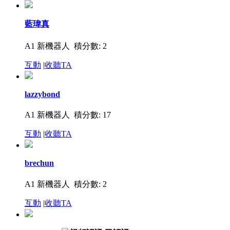
藍瑋真
A1 新機器人
積分數: 2
互動
|
收聽TA
lazzybond
A1 新機器人
積分數: 17
互動
|
收聽TA
brechun
A1 新機器人
積分數: 2
互動
|
收聽TA