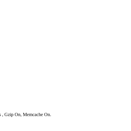
ies , Gzip On, Memcache On.