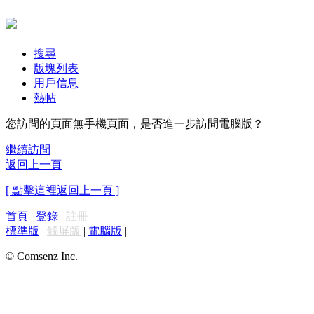
搜尋
版塊列表
用戶信息
熱帖
您訪問的頁面無手機頁面，是否進一步訪問電腦版？
繼續訪問
返回上一頁
[ 點擊這裡返回上一頁 ]
首頁
|
登錄
|
註冊
標準版
|
觸屏版
|
電腦版
|
© Comsenz Inc.