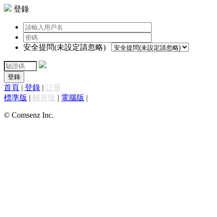
登錄
安全提問(未設定請忽略)
登錄
首頁
|
登錄
|
註冊
標準版
|
觸屏版
|
電腦版
|
© Comsenz Inc.