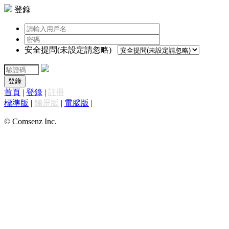
登錄
安全提問(未設定請忽略)
登錄
首頁
|
登錄
|
註冊
標準版
|
觸屏版
|
電腦版
|
© Comsenz Inc.