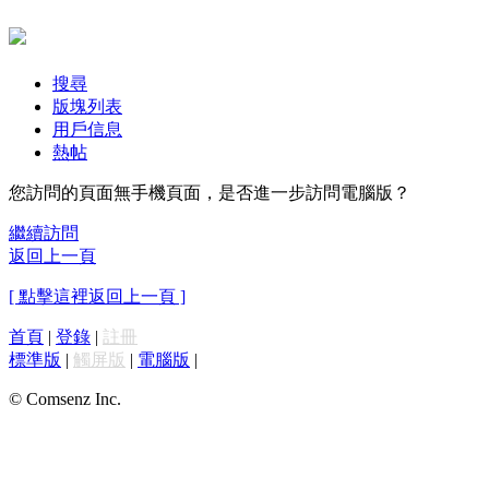
搜尋
版塊列表
用戶信息
熱帖
您訪問的頁面無手機頁面，是否進一步訪問電腦版？
繼續訪問
返回上一頁
[ 點擊這裡返回上一頁 ]
首頁
|
登錄
|
註冊
標準版
|
觸屏版
|
電腦版
|
© Comsenz Inc.