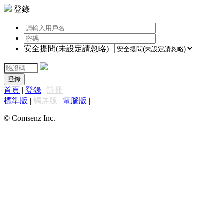
登錄
安全提問(未設定請忽略)
登錄
首頁
|
登錄
|
註冊
標準版
|
觸屏版
|
電腦版
|
© Comsenz Inc.