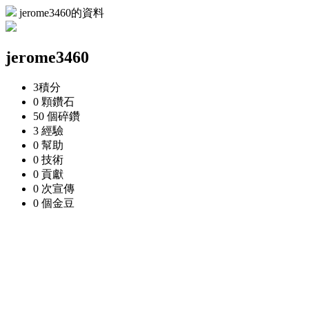
jerome3460的資料
jerome3460
3
積分
0 顆
鑽石
50 個
碎鑽
3
經驗
0
幫助
0
技術
0
貢獻
0 次
宣傳
0 個
金豆