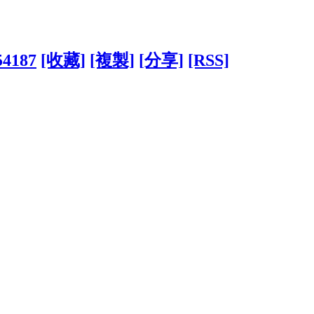
54187
[收藏]
[複製]
[分享]
[RSS]