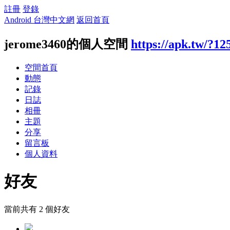
註冊
登錄
Android 台灣中文網
返回首頁
jerome3460的個人空間
https://apk.tw/?12
空間首頁
動態
記錄
日誌
相冊
主題
分享
留言板
個人資料
好友
當前共有
2
個好友