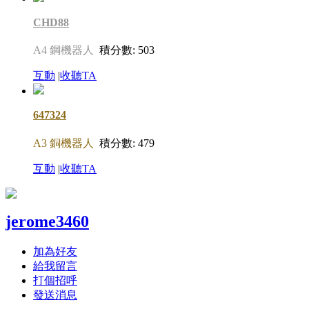
CHD88
A4 鋼機器人
積分數: 503
互動
|
收聽TA
647324
A3 銅機器人
積分數: 479
互動
|
收聽TA
jerome3460
加為好友
給我留言
打個招呼
發送消息