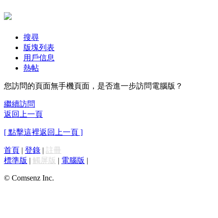
搜尋
版塊列表
用戶信息
熱帖
您訪問的頁面無手機頁面，是否進一步訪問電腦版？
繼續訪問
返回上一頁
[ 點擊這裡返回上一頁 ]
首頁
|
登錄
|
註冊
標準版
|
觸屏版
|
電腦版
|
© Comsenz Inc.