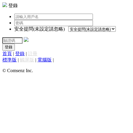
登錄
安全提問(未設定請忽略)
登錄
首頁
|
登錄
|
註冊
標準版
|
觸屏版
|
電腦版
|
© Comsenz Inc.