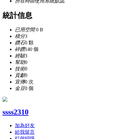
所在時區
使用系統默認
統計信息
已用空間
0 B
積分
3
鑽石
0 顆
碎鑽
140 個
經驗
3
幫助
0
技術
0
貢獻
0
宣傳
0 次
金豆
0 個
ssss2310
加為好友
給我留言
打個招呼