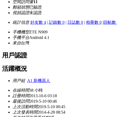
空間訪問量
11
郵箱狀態
已驗證
視頻認證
未認證
統計信息
好友數 4
|
記錄數 0
|
日誌數 0
|
相冊數 0
|
回帖數 
手機機型
ZTE N909
手機平台
Android 4.1
來自
台灣
用戶認證
活躍概況
用戶組
A1 新機器人
在線時間
38 小時
註冊時間
2013-10-6 03:18
最後訪問
2019-5-10 00:46
上次活動時間
2019-5-10 00:45
上次發表時間
2014-4-28 08:54