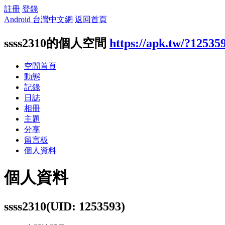
註冊
登錄
Android 台灣中文網
返回首頁
ssss2310的個人空間
https://apk.tw/?12535
空間首頁
動態
記錄
日誌
相冊
主題
分享
留言板
個人資料
個人資料
ssss2310
(UID: 1253593)