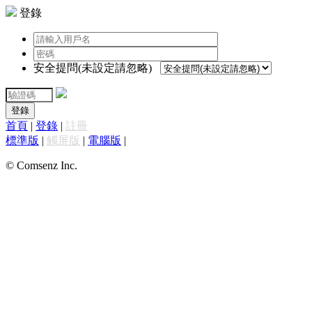
登錄
安全提問(未設定請忽略)
登錄
首頁
|
登錄
|
註冊
標準版
|
觸屏版
|
電腦版
|
© Comsenz Inc.